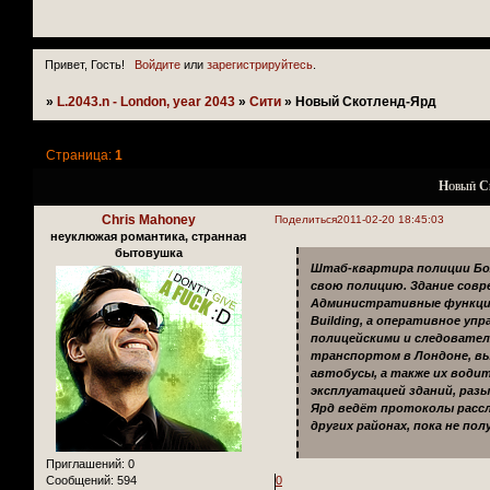
Привет, Гость!
Войдите
или
зарегистрируйтесь
.
»
L.2043.n - London, year 2043
»
Сити
»
Новый Скотленд-Ярд
Страница:
1
Новый С
Chris Mahoney
Поделиться
2011-02-20 18:45:03
неуклюжая романтика, странная
бытовушка
Штаб-квартира полиции Бо
свою полицию. Здание совр
Административные функции 
Building, а оперативное уп
полицейскими и следовател
транспортом в Лондоне, вы
автобусы, а также их води
эксплуатацией зданий, раз
Ярд ведёт протоколы рассле
других районах, пока не по
Приглашений:
0
0
Сообщений:
594