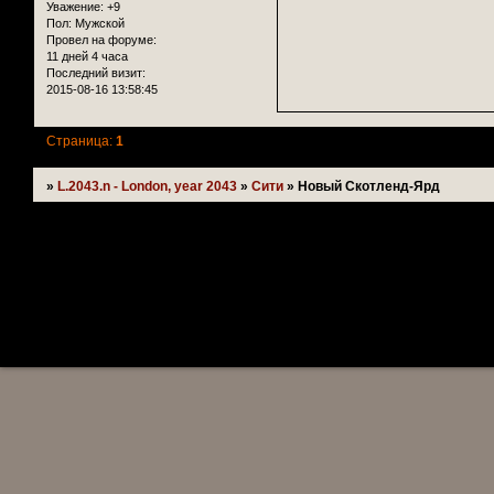
Уважение:
+9
Пол:
Мужской
Провел на форуме:
11 дней 4 часа
Последний визит:
2015-08-16 13:58:45
Страница:
1
»
L.2043.n - London, year 2043
»
Сити
»
Новый Скотленд-Ярд