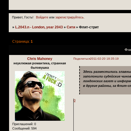
Привет, Гость!
Войдите
или
зарегистрируйтесь
.
»
L.2043.n - London, year 2043
»
Сити
»
Флит-стрит
Страница:
1
Фли
Chris Mahoney
Поделиться
2011-02-20 18:35:19
неуклюжая романтика, странная
бытовушка
Здесь разместились главны
заполонили судейские чино
лондонских газет и информ
в другие районы, за Флит-
0
Приглашений:
0
Сообщений:
594