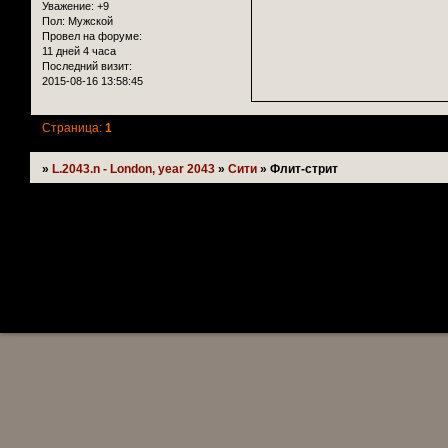
Уважение:
+9
Пол:
Мужской
Провел на форуме:
11 дней 4 часа
Последний визит:
2015-08-16 13:58:45
Страница:
1
»
L.2043.n - London, year 2043
»
Сити
»
Флит-стрит