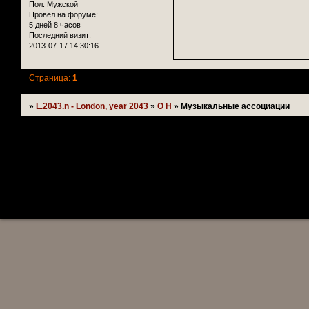
Пол:
Мужской
Провел на форуме:
5 дней 8 часов
Последний визит:
2013-07-17 14:30:16
Страница:
1
»
L.2043.n - London, year 2043
»
О Н
»
Музыкальные ассоциации