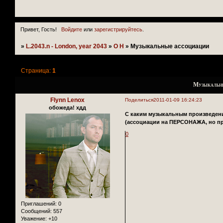
Привет, Гость!
Войдите
или
зарегистрируйтесь
.
»
L.2043.n - London, year 2043
»
О Н
»
Музыкальные ассоциации
Страница:
1
Музыкальн
Flynn Lenox
Поделиться
2011-01-09 16:24:23
обожеда! хдд
С каким музыкальным произведени
(ассоциации на ПЕРСОНАЖА, но пр
0
Приглашений:
0
Сообщений:
557
Уважение:
+10