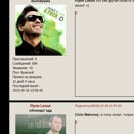
Flynn Lenox
это уже другая область 
бытовушка
жизни" х)
0
Приглашений:
0
Сообщений:
594
Уважение:
+9
Пол:
Мужской
Провел на форуме:
11 дней 4 часа
Последний визит:
2015-08-16 13:58:45
Flynn Lenox
Поделиться
2010-12-26 21:57:43
обожеда! хдд
Chris Mahoney
, в точку попал. толь
0