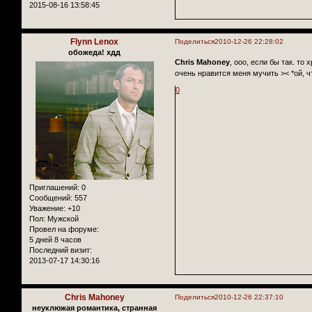
2015-08-16 13:58:45
Flynn Lenox
Поделиться
2010-12-26 22:28:02
обожеда! хдд
Chris Mahoney
, ооо, если бы так. то
очень нравится меня мучить >< *ой, чт
0
Приглашений:
0
Сообщений:
557
Уважение:
+10
Пол:
Мужской
Провел на форуме:
5 дней 8 часов
Последний визит:
2013-07-17 14:30:16
Chris Mahoney
Поделиться
2010-12-26 22:37:10
неуклюжая романтика, странная