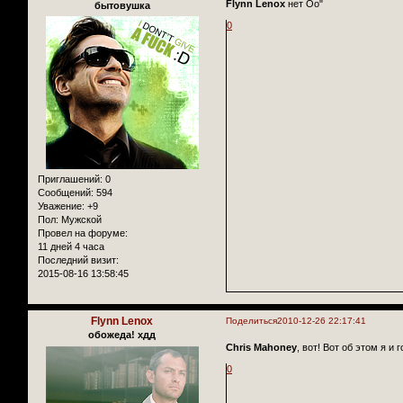
Flynn Lenox
нет Оо"
бытовушка
0
Приглашений:
0
Сообщений:
594
Уважение:
+9
Пол:
Мужской
Провел на форуме:
11 дней 4 часа
Последний визит:
2015-08-16 13:58:45
Flynn Lenox
Поделиться
2010-12-26 22:17:41
обожеда! хдд
Chris Mahoney
, вот! Вот об этом я и
0