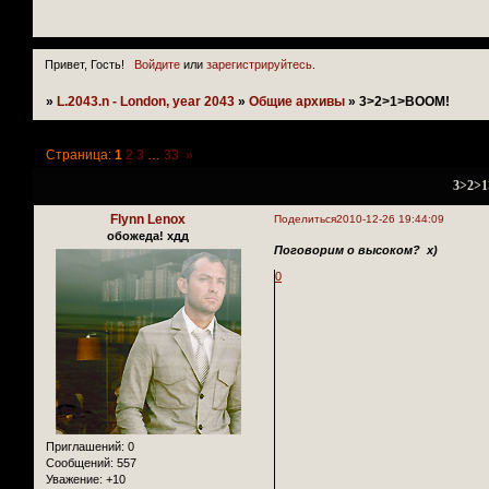
Привет, Гость!
Войдите
или
зарегистрируйтесь
.
»
L.2043.n - London, year 2043
»
Общие архивы
»
3>2>1>BOOM!
Страница:
1
2
3
…
33
»
3>2>
Flynn Lenox
Поделиться
2010-12-26 19:44:09
обожеда! хдд
Поговорим о высоком? х)
0
Приглашений:
0
Сообщений:
557
Уважение:
+10