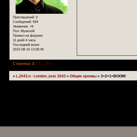
Приглашений:
0
Сообщений:
594
Уважение:
+9
Пол:
Мужской
Провел на форуме:
11 дней 4 часа
Последний визит:
2015-08-16 13:58:45
Страница:
1
2
3
…
33
»
»
L.2043.n - London, year 2043
»
Общие архивы
»
3>2>1>BOOM!