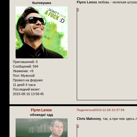
Flynn Lenox
любовь - нелегкая штука
бытовушка
0
Приглашений:
0
Сообщений:
594
Уважение:
+9
Пол:
Мужской
Провел на форуме:
11 дней 4 часа
Последний визит:
2015-08-16 13:58:45
Flynn Lenox
Поделиться
2010-12-26 22:37:56
обожеда! хдд
Chris Mahoney
, так, а при чем здесь
0