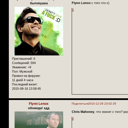
Flynn Lenox
с того это х)
бытовушка
0
Приглашений:
0
Сообщений:
594
Уважение:
+9
Пол:
Мужской
Провел на форуме:
11 дней 4 часа
Последний визит:
2015-08-16 13:58:45
Flynn Lenox
Поделиться
2010-12-26 23:02:35
обожеда! хдд
Chris Mahoney
, что значит с того? ра
0