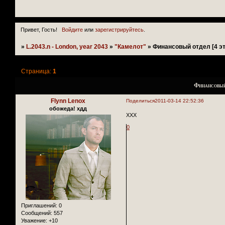
Привет, Гость!
Войдите
или
зарегистрируйтесь
.
»
L.2043.n - London, year 2043
»
"Камелот"
»
Финансовый отдел [4 э
Страница:
1
Финансовый 
Flynn Lenox
Поделиться
2011-03-14 22:52:36
обожеда! хдд
ХХХ
0
Приглашений:
0
Сообщений:
557
Уважение:
+10