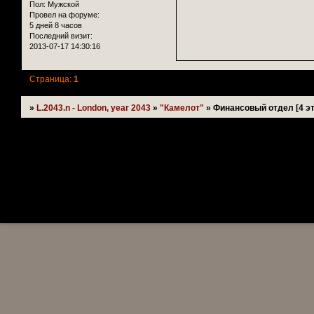
Пол:
Мужской
Провел на форуме:
5 дней 8 часов
Последний визит:
2013-07-17 14:30:16
Страница:
1
»
L.2043.n - London, year 2043
»
"Камелот"
»
Финансовый отдел [4 э